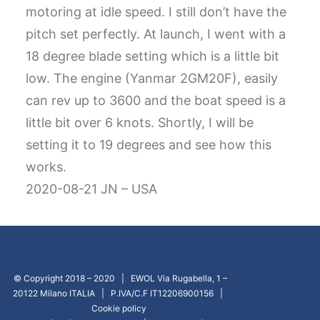
motoring at idle speed. I still don’t have the
pitch set perfectly. At launch, I went with a
18 degree blade setting which is a little bit
low. The engine (Yanmar 2GM20F), easily
can rev up to 3600 and the boat speed is a
little bit over 6 knots. Shortly, I will be
setting it to 19 degrees and see how this
works.
2020-08-21 JN – USA
© Copyright 2018 – 2020 | EWOL Via Rugabella, 1 –
20122 Milano ITALIA | P.IVA/C.F IT12206900156 |
Cookie policy