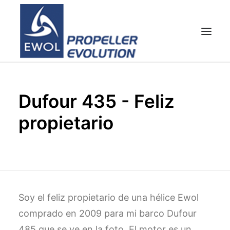
HOME
Dufour 435 - Feliz
EMPRESA
propietario
HÉLICES
ATENCIÓN AL CLIENTE
NOTICIAS & FOTOS
SHOP
CONTACTOS
Soy el feliz propietario de una hélice Ewol
comprado en 2009 para mi barco Dufour
485 que se ve en la foto. El motor es un